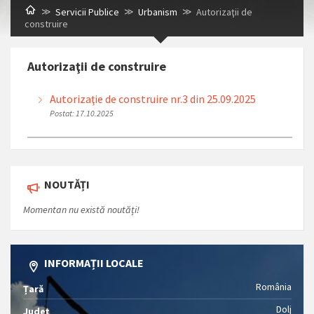
Servicii Publice
Urbanism
Autorizaţii de
construire
Autorizaţii de construire
Autorizaţie de construire nr.3 din 25.09.2025
Postat: 17.10.2025
NOUTĂȚI
Momentan nu există noutăți!
INFORMAȚII LOCALE
România
Țară
Dolj
Județ