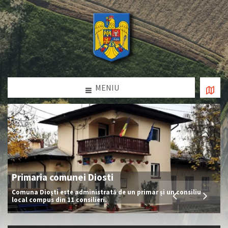
MENIU
Primaria comunei Diosti
Comuna Dioști este administrată de un primar și un consiliu
local compus din 11 consilieri.