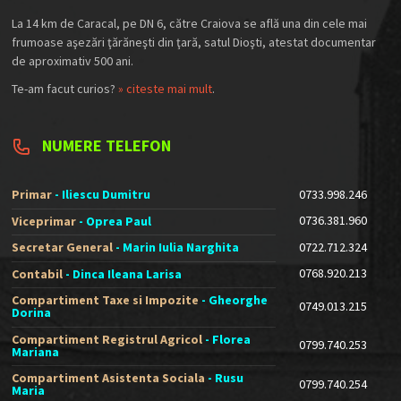
La 14 km de Caracal, pe DN 6, către Craiova se află una din cele mai
frumoase aşezări ţărăneşti din ţară, satul Dioşti, atestat documentar
de aproximativ 500 ani.
Te-am facut curios?
» citeste mai mult
.
NUMERE TELEFON
Primar
- Iliescu Dumitru
0733.998.246
0736.381.960
Viceprimar
- Oprea Paul
0722.712.324
Secretar General
- Marin Iulia Narghita
0768.920.213
Contabil
- Dinca Ileana Larisa
Compartiment Taxe si Impozite
- Gheorghe
0749.013.215
Dorina
Compartiment Registrul Agricol
- Florea
0799.740.253
Mariana
Compartiment Asistenta Sociala
- Rusu
0799.740.254
Maria