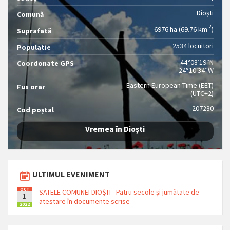
Dioști
Comună
2
6976 ha (69.76 km
)
Suprafată
2534 locuitori
Populatie
44°08′19″N
Coordonate GPS
24°10′34″W
Eastern European Time (EET)
Fus orar
(UTC+2)
207230
Cod poștal
Vremea în Dioști
ULTIMUL EVENIMENT
OCT
SATELE COMUNEI DIOȘTI - Patru secole și jumătate de
1
atestare în documente scrise
2022